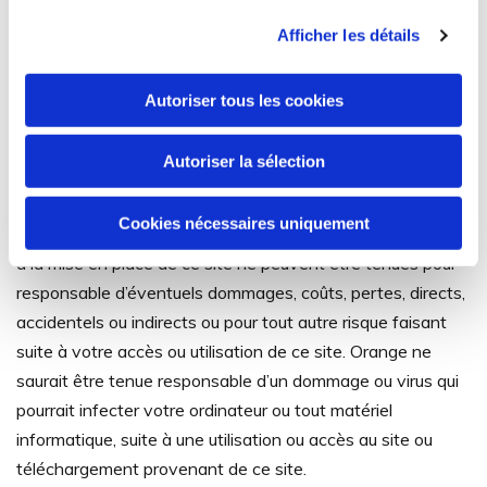
conséquence, toute représentation ou reproduction,
Afficher les détails
intégrale ou partielle, qui pourrait être faite sans le
consentement de leurs auteurs ou de leurs ayants-droit,
Autoriser tous les cookies
est illicite. Les éléments de ce site ne peuvent être vendus
ou commercialisés dans un but lucratif.
Autoriser la sélection
5/ Responsabilité
Cookies nécessaires uniquement
Orange et toutes sociétés ayant contribué à la création et
à la mise en place de ce site ne peuvent être tenues pour
responsable d’éventuels dommages, coûts, pertes, directs,
accidentels ou indirects ou pour tout autre risque faisant
suite à votre accès ou utilisation de ce site. Orange ne
saurait être tenue responsable d’un dommage ou virus qui
pourrait infecter votre ordinateur ou tout matériel
informatique, suite à une utilisation ou accès au site ou
téléchargement provenant de ce site.