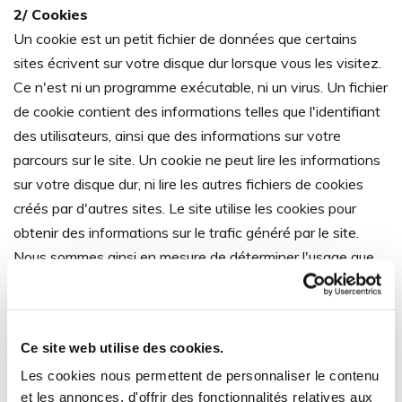
2/ Cookies
Un cookie est un petit fichier de données que certains
sites écrivent sur votre disque dur lorsque vous les visitez.
Ce n'est ni un programme exécutable, ni un virus. Un fichier
de cookie contient des informations telles que l'identifiant
des utilisateurs, ainsi que des informations sur votre
parcours sur le site. Un cookie ne peut lire les informations
sur votre disque dur, ni lire les autres fichiers de cookies
créés par d'autres sites. Le site utilise les cookies pour
obtenir des informations sur le trafic généré par le site.
Nous sommes ainsi en mesure de déterminer l'usage que
vous faites des informations mises à votre disposition sur
ce site, ainsi que pour vérifier la pertinence de notre
schéma de navigation avec ses informations. Orange ne
Ce site web utilise des cookies.
fait pas de corrélation entre les cookies et les informations
Les cookies nous permettent de personnaliser le contenu
personnelles que vous avez pu fournir, et ne vend pas ces
et les annonces, d'offrir des fonctionnalités relatives aux